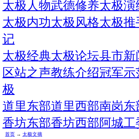
太极人物
武德修养
太极演
太极内功
太极风格
太极推
记
太极经典
太极论坛
县市新
区站之声
教练介绍
冠军示
极
道里东部
道里西部
南岗东
香坊东部
香坊西部
阿城工
首页
→
太极文摘