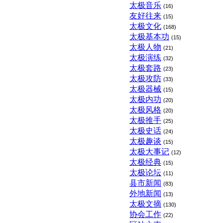
太极音乐
(16)
友好往来
(15)
太极文化
(168)
太极基本功
(15)
太极人物
(21)
太极演练
(32)
太极套路
(23)
太极攻防
(33)
太极器械
(15)
太极内功
(20)
太极风格
(20)
太极推手
(25)
太极史话
(24)
太极趣谈
(15)
太极大事记
(12)
太极经典
(15)
太极论坛
(11)
县市新闻
(83)
外地新闻
(13)
太极文摘
(130)
协会工作
(22)