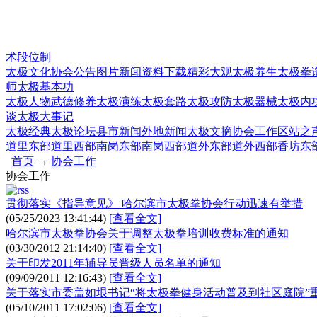
术段位制
太极文化
协会公告
图片新闻
资料下载
精彩大观
太极养生
太极拳
师
太极基本功
太极人物
武德修养
太极演练
太极套路
太极攻防
太极器械
太极内
谈
太极大事记
太极经典
太极论坛
县市新闻
外地新闻
太极文摘
协会工作
区站之
道里东部
道里西部
南岗东部
南岗西部
道外东部
道外西部
香坊东
首页
→
协会工作
协会工作
贯彻落实《指导意见》 哈尔滨市太极拳协会行动迅速有举措
(05/25/2023 13:41:44)
[查看全文]
哈尔滨市太极拳协会关于调整太极拳培训收费标准的通知
(03/30/2012 21:14:40)
[查看全文]
关于印发2011年辅导员晋级人员名单的通知
(09/09/2011 12:16:43)
[查看全文]
关于落实市委盖如垠书记“将太极拳健身活动普及到社区庭院”
(05/10/2011 17:02:06)
[查看全文]