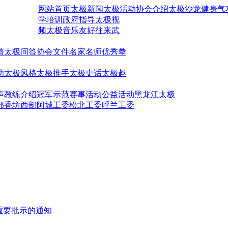
网站首页
太极新闻
太极活动
协会介绍
太极沙龙
健身气
学培训
政府指导
太极视
频
太极音乐
友好往来
武
谱
太极问答
协会文件
名家名师
优秀拳
功
太极风格
太极推手
太极史话
太极趣
声
教练介绍
冠军示范
赛事活动
公益活动
黑龙江太极
部
香坊西部
阿城工委
松北工委
呼兰工委
重要批示的通知