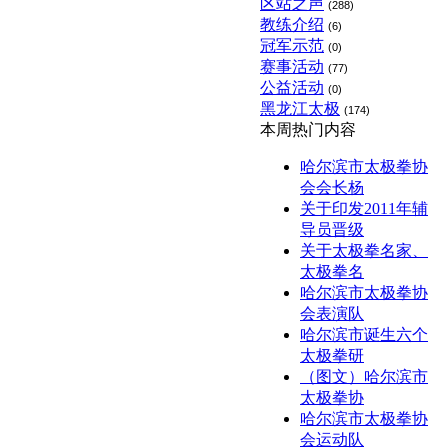
区站之声
(288)
教练介绍
(6)
冠军示范
(0)
赛事活动
(77)
公益活动
(0)
黑龙江太极
(174)
本周热门内容
哈尔滨市太极拳协
会会长杨
关于印发2011年辅
导员晋级
关于太极拳名家、
太极拳名
哈尔滨市太极拳协
会表演队
哈尔滨市诞生六个
太极拳研
（图文）哈尔滨市
太极拳协
哈尔滨市太极拳协
会运动队