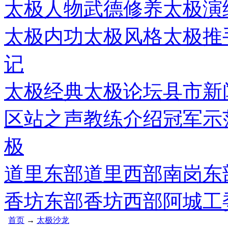
太极人物
武德修养
太极演
太极内功
太极风格
太极推
记
太极经典
太极论坛
县市新
区站之声
教练介绍
冠军示
极
道里东部
道里西部
南岗东
香坊东部
香坊西部
阿城工
首页
→
太极沙龙