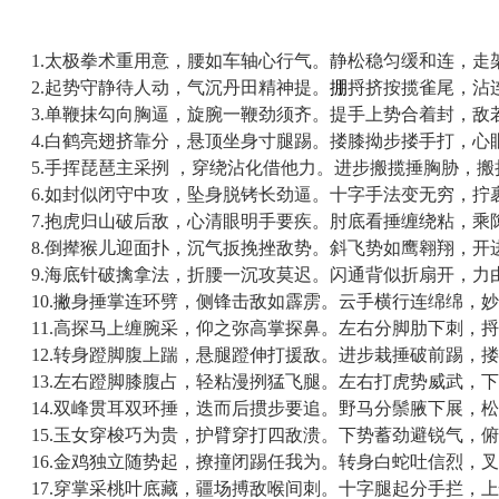
1.
太极拳术重用意，腰如车轴心行气。静松稳匀缓和连，走
2.
起势守静待人动，气沉丹田精神提。
掤
捋挤按揽雀尾，沾
3.
单鞭抹勾向胸逼，旋腕一鞭劲须齐。提手上势合着封，敌
4.
白鹤亮翅挤靠分，悬顶坐身寸腿踢。搂膝拗步搂手打，心
5.
手挥琵琶主采挒
，穿绕沾化借他力。进步搬揽捶胸胁，搬
6.
如封似闭守中攻，坠身脱铐长劲逼。十字手法变无穷，拧
7.
抱虎归山破后敌，心清眼明手要疾。肘底看捶缠绕粘，乘
8.
倒撵猴儿迎面扑，沉气扳挽挫敌势。斜飞势如鹰翱翔，开
9.
海底针破擒拿法，折腰一沉攻莫迟。闪通背似折扇开，力
10.
撇身捶掌连环劈，侧锋击敌如霹雳。云手横行连绵绵，妙
11.
高探马上缠腕采，仰之弥高掌探鼻。左右分脚肋下刺，捋
12.
转身蹬脚腹上踹，悬腿蹬伸打援敌。进步栽捶破前踢，搂
13.
左右蹬脚膝腹占，轻粘漫挒猛飞腿。左右打虎势威武，下
14.
双峰贯耳双环捶，迭而后掼步要追。野马分鬃腋下展，松
15.
玉女穿梭巧为贵，护臂穿打四敌溃。下势蓄劲避锐气，俯
16.
金鸡独立随势起，撩撞闭踢任我为。转身白蛇吐信烈，叉
17.
穿掌采桃叶底藏，疆场搏敌喉间刺。十字腿起分手拦，上