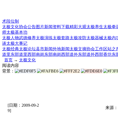
术段位制
太极文化
协会公告
图片新闻
资料下载
精彩大观
太极养生
太极拳
师
太极基本功
太极人物
武德修养
太极演练
太极套路
太极攻防
太极器械
太极内
谈
太极大事记
太极经典
太极论坛
县市新闻
外地新闻
太极文摘
协会工作
区站之
道里东部
道里西部
南岗东部
南岗西部
道外东部
道外西部
香坊东
首页
→
太极文化
阅读内容
背景：
[日期：2009-09-2
来源：
9]