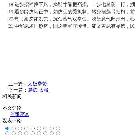
18.
进步指裆捶下路，搂腿寸靠把裆指。上步七星防上打，
掤
19.
退步跨虎闪正中，如虎劲敌受扼制。转身摆莲带括扫，前
20.
弯弓射虎如发矢，沉劲蓄气双拳使。收势意气归丹田，心
21.
中华武术世称奇，国之瑰宝宜珍惜。能文善武有品德，民
上一篇：
太极拳赞
下一篇：
晨练·太极
相关新闻
本文评论
全部评论
发表评论