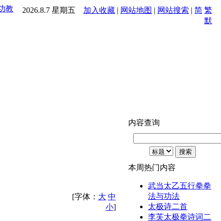
功
教
2026.8.7 星期五
加入收藏
|
网站地图
|
网站搜索
|
简
繁
默
内容查询
本周热门内容
武当太乙五行拳拳
法与功法
[字体：
大
中
太极诗二首
小
]
李芙太极拳诗词二