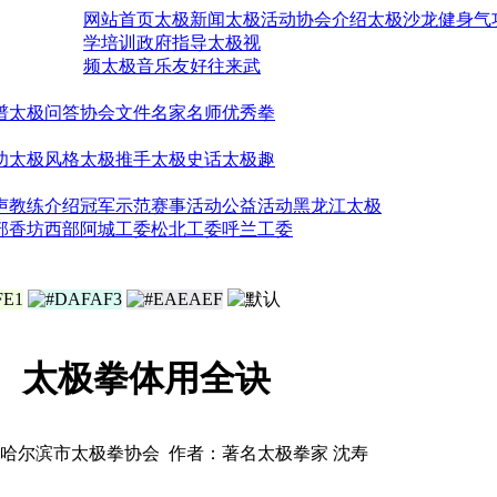
网站首页
太极新闻
太极活动
协会介绍
太极沙龙
健身气
学培训
政府指导
太极视
频
太极音乐
友好往来
武
谱
太极问答
协会文件
名家名师
优秀拳
功
太极风格
太极推手
太极史话
太极趣
声
教练介绍
冠军示范
赛事活动
公益活动
黑龙江太极
部
香坊西部
阿城工委
松北工委
呼兰工委
太极拳体用全诀
哈尔滨市太极拳协会 作者：著名太极拳家 沈寿