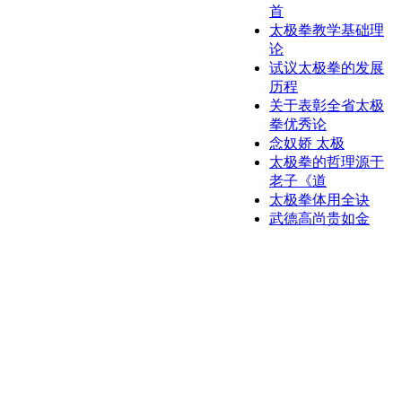
首
太极拳教学基础理
论
试议太极拳的发展
历程
关于表彰全省太极
拳优秀论
念奴娇 太极
太极拳的哲理源于
老子《道
太极拳体用全诀
武德高尚贵如金