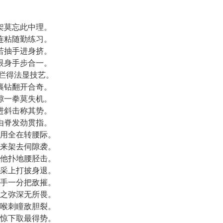
架莫忘此中理。
连粘随勤练习。
若抽手进身挤。
眼身手步合一。
拦得法显技艺。
裹钻翻开合奇。
隙一拳莫失机。
进斜击称其势。
由脊发劲贯指。
用全在转腰际。
来架去伺隙袭。
他扑地腰胫击。
采上打披身退。
手一分把敌摧。
之弥深无所畏。
喉刺瞳敌胆裂。
惊下取最得势。