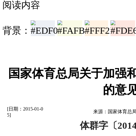
阅读内容
背景：
国家体育总局关于加强
的意
[日期：2015-01-0
来源：国家体育总局
5]
体群字〔
201