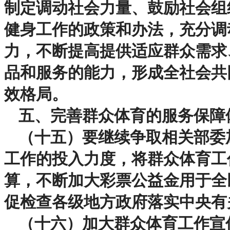
制定调动社会力量、鼓励社会组
健身工作的政策和办法，充分调
力，不断提高提供适应群众需求
品和服务的能力，形成全社会共
效格局。
五、完善群众体育的服务保障
（十五）要继续争取相关部委
工作的投入力度，将群众体育工
算，不断加大彩票公益金用于全
促检查各级地方政府落实中央有
（十六）加大群众体育工作宣