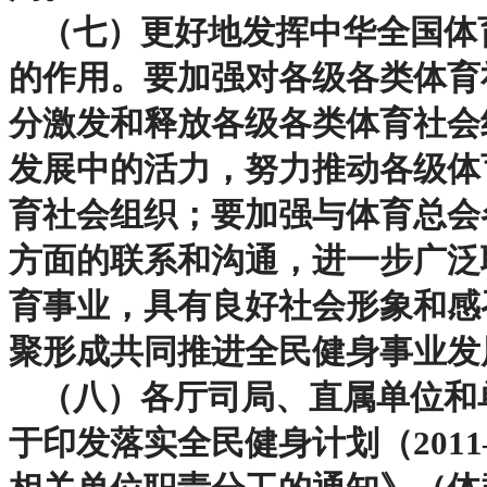
（七）更好地发挥中华全国体
的作用。要加强对各级各类体育
分激发和释放各级各类体育社会
发展中的活力，努力推动各级体
育社会组织；要加强与体育总会
方面的联系和沟通，进一步广泛
育事业，具有良好社会形象和感
聚形成共同推进全民健身事业发
（八）各厅司局、直属单位和
于印发落实全民健身计划（
2011