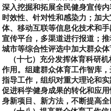
深入挖掘和拓展全民健身宣传内
时效性、针对性和感染力；加大
体、移动互联等信息化技术和手
宣传平台，多渠道进行报道；推
城市等综合性评选中加大群众体
（十七）充分发挥体育科研机
作用。组建群众体育工作智库，
指导工作，组织对重大理论和实
促进科学健身成果的转化和应用
身新项目、新方法，不断提高全