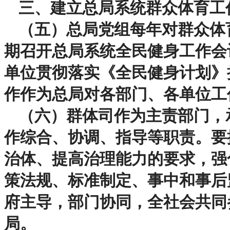
三、建立总局系统群众体育工
（五）总局党组每年对群众体
期召开总局系统全民健身工作会
单位贯彻落实《全民健身计划》
作作为总局对各部门、各单位工
（六）群体司作为主责部门，
作综合、协调、指导等职责。要
治体、提高治理能力的要求，强
策法规、标准制定、事中和事后
府主导，部门协同，全社会共同
局。