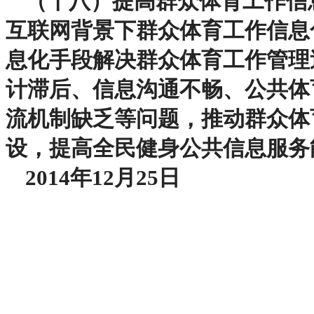
（十八）提高群众体育工作信
互联网背景下群众体育工作信息
息化手段解决群众体育工作管理
计滞后、信息沟通不畅、公共体
流机制缺乏等问题，推动群众体
设，提高全民健身公共信息服务
2014
年
12
月
25
日