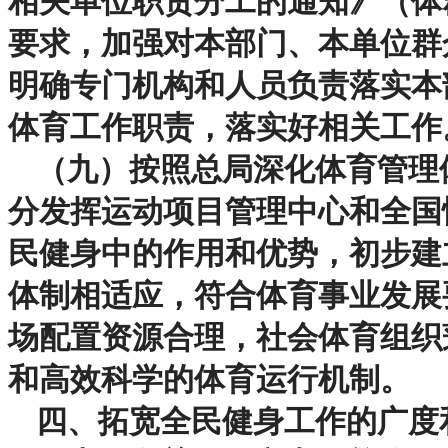
相关单位职责分工的通知》（体
要求，加强对本部门、本单位群
明确专门机构和人员负责落实本
体育工作职责，落实好相关工作
（九）按照总局深化体育管理
分发挥运动项目管理中心和全国
民健身中的作用和优势，初步建
体制相适应，符合体育事业发展
场配置资源合理，社会体育组织
和高效科学的体育运行机制。
四、拓宽全民健身工作的广度