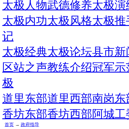
太极人物
武德修养
太极演
太极内功
太极风格
太极推
记
太极经典
太极论坛
县市新
区站之声
教练介绍
冠军示
极
道里东部
道里西部
南岗东
香坊东部
香坊西部
阿城工
首页
→
政府指导