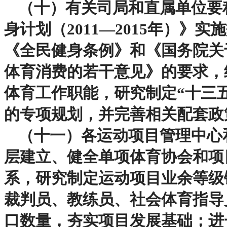
（十）有关司局和直属单位要
身计划（
2011
—
2015
年）》实施
《全民健身条例》和《国务院关
体育消费的若干意见》的要求，
体育工作职能，研究制定“十三
的专项规划，并完善相关配套政
（十一）各运动项目管理中心
层建立、健全单项体育协会和项
系，研究制定运动项目业余等级
裁判员、教练员、社会体育指导
口数量，夯实项目发展基础；进