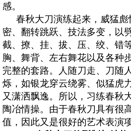
感。
春秋大刀演练起来，威猛彪
密、翻转跳跃、技法多变，以
截、撩、挂、拔、压、绞、错
胸、舞背、左右舞花以及各种
完整的套路。人随刀走、刀随
烁，如银龙穿云绕雾、似猛虎
又潇洒飘逸。所以，习练春秋
陶冶情操。由于春秋刀具有很
值，因此又是很好的艺术表演