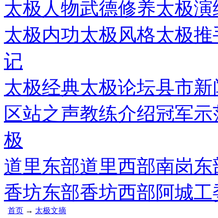
太极人物
武德修养
太极演
太极内功
太极风格
太极推
记
太极经典
太极论坛
县市新
区站之声
教练介绍
冠军示
极
道里东部
道里西部
南岗东
香坊东部
香坊西部
阿城工
首页
→
太极文摘