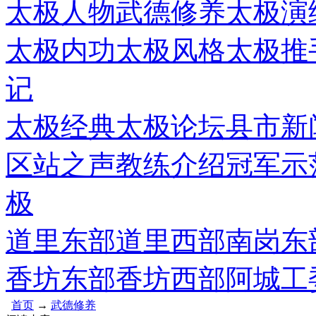
太极人物
武德修养
太极演
太极内功
太极风格
太极推
记
太极经典
太极论坛
县市新
区站之声
教练介绍
冠军示
极
道里东部
道里西部
南岗东
香坊东部
香坊西部
阿城工
首页
→
武德修养