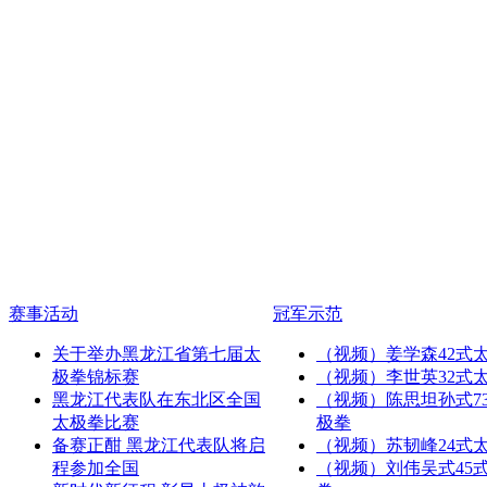
赛事活动
冠军示范
关于举办黑龙江省第七届太
（视频）姜学森42式
极拳锦标赛
（视频）李世英32式
黑龙江代表队在东北区全国
（视频）陈思坦孙式7
太极拳比赛
极拳
备赛正酣 黑龙江代表队将启
（视频）苏韧峰24式
程参加全国
（视频）刘伟吴式45