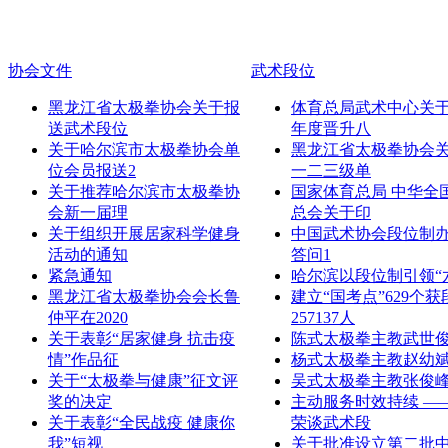
协会文件
武术段位
黑龙江省太极拳协会关于报
体育总局武术中心关于2
送武术段位
年度晋升八
关于哈尔滨市太极拳协会单
黑龙江省太极拳协会
位会员报送2
一二三级单
关于推荐哈尔滨市太极拳协
国家体育总局 中华全
会新一届理
总会关于印
关于组织开展居家科学健身
中国武术协会段位制
活动的通知
答问1
紧急通知
哈尔滨以段位制引领“
黑龙江省太极拳协会会长鲁
建立“国考点”629个获
仲平在2020
257137人
关于表彰“居家健身 抗击疫
陈式太极拳主教武世
情”作品征
杨式太极拳主教赵幼
关于“太极拳与健康”征文评
吴式太极拳主教张俊
奖的决定
主动服务时效持续 —
关于表彰“全民战疫 健康你
荣谈武术段
我”短视
关于批准设立第二批