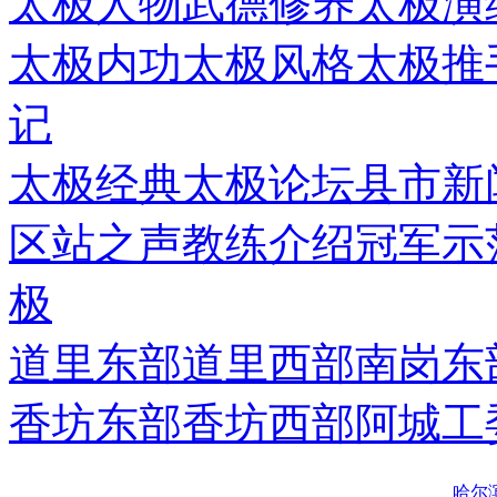
太极人物
武德修养
太极演
太极内功
太极风格
太极推
记
太极经典
太极论坛
县市新
区站之声
教练介绍
冠军示
极
道里东部
道里西部
南岗东
香坊东部
香坊西部
阿城工
哈尔