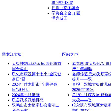
将”进社区展
拥抱北京冬奥会
举协会之全力 圆
满完成国
黑龙江太极
区站之声
太极神韵.武动金龟 绥化市首
感党恩 展太极风采 健
届金龟山
庆百年华诞
绥化市庆祝第十七个“全民健
名师传艺授太极 研学
身日”暨
提升——双
2024年佳木斯市“全民健身
喜报！双城太极健儿
日”系列活
2026年“国际
2024年元旦献辞
总结过往谋发展 砥砺
绥岳武术武动椰岛
太极——香
双鸭山市太极拳协会宝清二
哈尔滨市双城区太极
分会 积极
举行2025年