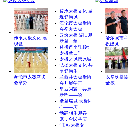
传承太极文化 展
现健康风
海伦市太极拳协
会举办太极
云逸太极|辞旧迎
传承太极文化 展
哈尔滨市
新聚，拳
现健
祝建党
迎接首个“国际
太极拳日”
太极之风拂冰城
弘扬太极文化 共
享健康生
海伦市太极拳协
以拳筑基
兰西县太极拳协
会举办
全域
会开展学雷
星辰闪耀，共启
新程——哈
拳聚煤城 太极同
心——庆
动静相生迎春
来，全民共庆
“巾帼太极女