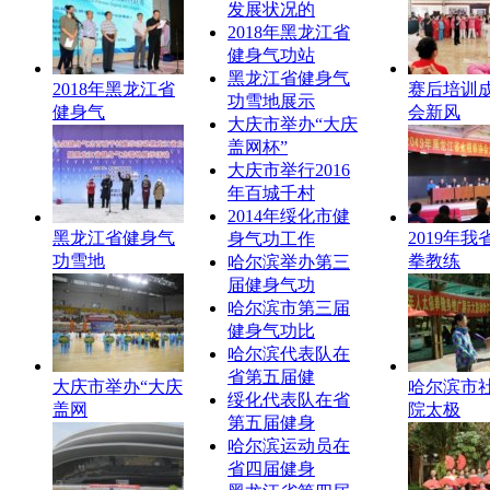
发展状况的
2018年黑龙江省
健身气功站
黑龙江省健身气
2018年黑龙江省
赛后培训
功雪地展示
健身气
会新风
大庆市举办“大庆
盖网杯”
大庆市举行2016
年百城千村
2014年绥化市健
黑龙江省健身气
2019年我
身气功工作
功雪地
拳教练
哈尔滨举办第三
届健身气功
哈尔滨市第三届
健身气功比
哈尔滨代表队在
省第五届健
大庆市举办“大庆
哈尔滨市
绥化代表队在省
盖网
院太极
第五届健身
哈尔滨运动员在
省四届健身