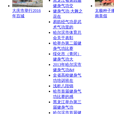
黑龙江省第四届
健身气功交
大庆市举行2016
太极种子
健身气功·大舞之
年百城
南美假
花在
易筋经气功是武
术气功里的
哈尔滨市体育总
会关于表彰
哈举办第二届健
身气功比赛
绥化市（青冈）
健身气功大
2013年哈尔滨市
健身气功&#
全省高校健身气
功培训班在
浅析八段锦
哈市首届健身气
功比赛的感
黑龙江举办第三
届健身气功
哈尔滨市首届健