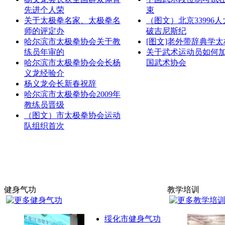
先进个人荣
束
关于太极拳名家、太极拳名
（图文）北京33996
师的评定办
破吉尼斯纪
哈尔滨市太极拳协会关于教
[图文]老外带辞典学太
练员年审的
关于武术运动员如何
哈尔滨市太极拳协会会长杨
国武术协会
义龙经验介
杨义龙会长新春祝辞
哈尔滨市太极拳协会2009年
教练员晋级
（图文）市太极拳协会运动
队组织首次
健身气功
教学培训
绥化市健身气功