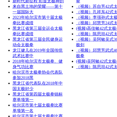
新时代新征程 彰显太极神韵
拳
来自黑土地的荣耀——第十
（视频）苏自芳42式
一届国际大
（视频）孔祥东42式
2023年哈尔滨市第十届太极
（视频）李强孙式太
拳比赛成绩
（视频）邱慧芳24式
黑龙江省第三届全运会太极
(视频)高佳敏42式太极
拳比赛成绩
（视频）陈思坦42式
黑龙江省第三届全民健身运
（视频）吴阿敏吴式3
动会太极拳
极剑
龙江健儿在2019年全国传统
（视频）邱慧芳武式4
武术比赛中
极拳
2018年哈尔滨市太极拳、健
(视频)吴阿敏42式太极
身气功比赛
（视频）陈思坦42式
哈尔滨市太极拳协会代表队
参加2018黑
黑龙江省代表队在2018年中
国太极好少
黑龙江省第四届太极拳锦标
赛单项第一
哈尔滨市第七届太极拳比赛
单项第一名
哈尔滨市第七届太极拳比赛