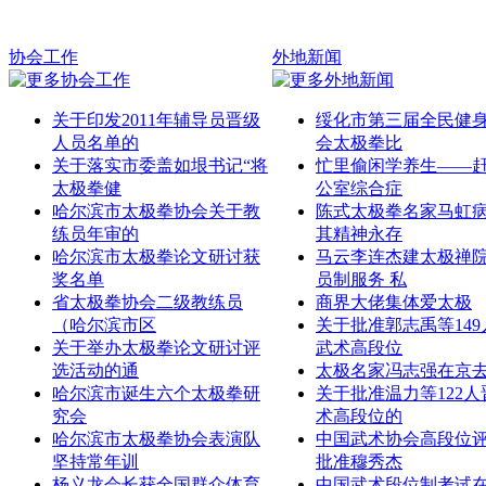
协会工作
外地新闻
关于印发2011年辅导员晋级
绥化市第三届全民健
人员名单的
会太极拳比
关于落实市委盖如垠书记“将
忙里偷闲学养生——
太极拳健
公室综合症
哈尔滨市太极拳协会关于教
陈式太极拳名家马虹
练员年审的
其精神永存
哈尔滨市太极拳论文研讨获
马云李连杰建太极禅
奖名单
员制服务 私
省太极拳协会二级教练员
商界大佬集体爱太极
（哈尔滨市区
关于批准郭志禹等14
关于举办太极拳论文研讨评
武术高段位
选活动的通
太极名家冯志强在京
哈尔滨市诞生六个太极拳研
关于批准温力等122
究会
术高段位的
哈尔滨市太极拳协会表演队
中国武术协会高段位
坚持常年训
批准穆秀杰
杨义龙会长获全国群众体育
中国武术段位制考试