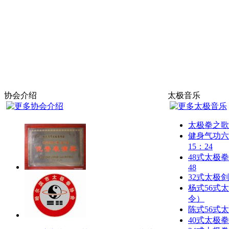
协会介绍
太极音乐
太极拳之歌
健身气功六
15：24
48式太极拳
48
32式太极
杨式56式
令）
陈式56式
40式太极