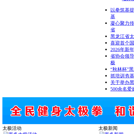
以拳筑基提
基
凝心聚力传
省
黑龙江省
喜迎首个国
2026年新
省协会领导
极
“秋林杯”
抓培训夯基
关于举办
500余名
太极活动
太极新闻