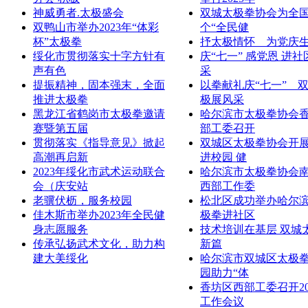
神威勇者.太极盛会
双城太极拳协会为全国
双鸭山市举办2023年“体彩
个“全民健
杯”太极拳
抒太极情怀 为党庆
绥化市贯彻落实十字方针有
庆“七一” 感党恩 进社
声有色
采
提振精神，固本强末，全面
以拳献礼庆“七一” 
推进太极拳
极展风采
黑龙江省鹤岗市太极拳邀请
哈尔滨市太极拳协会
赛暨第五届
部工委召开
贯彻落实《指导意见》掀起
双城区太极拳协会开展
高潮再启新
进校园 健
2023年绥化市武术运动联合
哈尔滨市太极拳协会
会（庆安站
西部工作委
老骥伏枥，服务校园
松北区成功举办哈尔
佳木斯市举办2023年全民健
极拳进社区
身志愿服务
技术培训在基层 双城
传承弘扬武术文化，助力构
新篇
建大美绥化
哈尔滨市双城区太极
园助力“体
香坊区西部工委召开20
工作会议